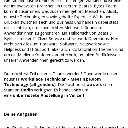
Die Musikindustrie befindet sich im stetigen Wandel und ist eine
der innovativsten Branchen. In unserem Beats& Bytes Team
kommt zusammen, was zusammengehört: Menschen, Musik,
neueste Technologien sowie geballte Expertise. Wir bauen
Brücken zwischen Tech und Business und handeln dabei stets
user-zentrisch, um einen echten Mehrwert für unsere
Anwender:innen zu generieren. Ein Teilbereich von Beats &
Bytes ist unser IT Client Service und Network Operations. Hier
dreht sich alles um Hardware, Software, Netzwerk sowie
Helpdesk und IT Support, aber auch Collaboration Themen rund
um die Medien-/Konferenzraumtechnik, um allen Bedürfnissen
unserer Anwender:innen gerecht zu werden.
Du möchtest Teil unseres Teams werden? Dann werde unser
neuer
IT Workplace Technician - Meeting Room
Technology (all genders)
. Die Position ist
ab sofort
am
Standort
Berlin
verfügbar. Es handelt sich um
eine
unbefristete Anstellung in Vollzeit
.
Deine Aufgaben:
Du bist zuständig für die Administration und den technischen