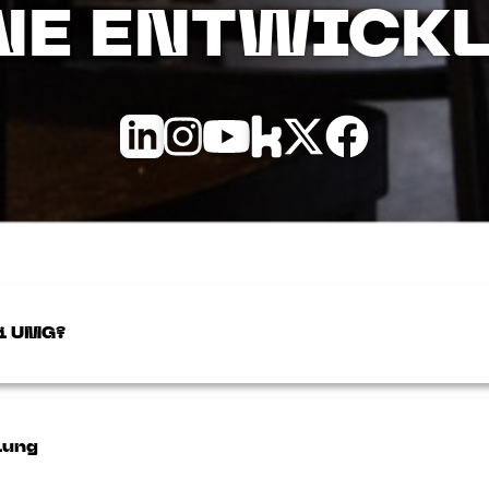
NE ENTWICK
ei UMG?
lung